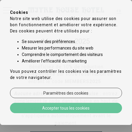
FR
Cookies
Notre site web utilise des cookies pour assurer son
EN
DE
bon fonctionnement et améliorer votre expérience.
IT
Des cookies peuvent être utilisés pour :
ZH-CN
PT
Membres 2025
Se souvenir des préférences
ES
Mesurer les performances du site web
CODE PROMOTIONNEL
Comprendre le comportement des visiteurs
Améliorer l'efficacité du marketing
Bénéficiez de 10% de réduction
Vous pouvez contrôler les cookies via les paramètres
supplémentaire sur votre réservation en
de votre navigateur.
entrant le code
MEMBERS2025
.
Paramètres des cookies
Aucune adresse e-mail n'est requise
:
entrez
simplement le code dans la barre en haut de
la page de réservation et la réduction
Accepter tous les cookies
s'appliquera automatiquement avant le
paiement.