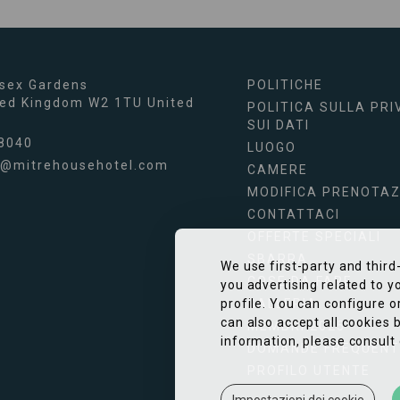
sex Gardens
POLITICHE
ted Kingdom
W2 1TU
United
POLITICA SULLA PRI
SUI DATI
8040
LUOGO
s@mitrehousehotel.com
CAMERE
MODIFICA PRENOTAZ
CONTATTACI
OFFERTE SPECIALI
SBARRA
We use first-party and third
COSE DA FARE
you advertising related to 
GALLERIA
profile. You can configure o
can also accept all cookies b
MEMBRI 2025
information, please consult 
DOMANDE FREQUENTI
PROFILO UTENTE