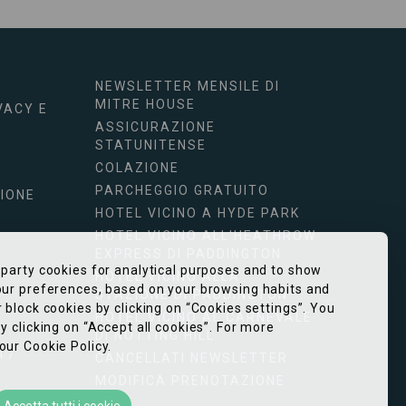
NEWSLETTER MENSILE DI
MITRE HOUSE
VACY E
ASSICURAZIONE
STATUNITENSE
COLAZIONE
PARCHEGGIO GRATUITO
IONE
HOTEL VICINO A HYDE PARK
HOTEL VICINO ALL'HEATHROW
EXPRESS DI PADDINGTON
-party cookies for analytical purposes and to show
HOTEL VICINO ALLA
your preferences, based on your browsing habits and
STAZIONE DI PADDINGTON
r block cookies by clicking on “Cookies settings”. You
HOTEL VICINO AL CARNEVALE
y clicking on “Accept all cookies”. For more
DI NOTTING HILL
our Cookie Policy.
 /
CANCELLATI NEWSLETTER
MODIFICA PRENOTAZIONE