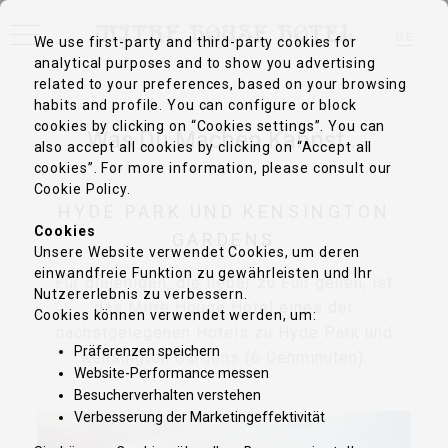
DE
We use first-party and third-party cookies for
analytical purposes and to show you advertising
EN
FR
related to your preferences, based on your browsing
IT
habits and profile. You can configure or block
ZH-CN
cookies by clicking on “Cookies settings”. You can
PT
Was Du Machen Kannst...
ES
also accept all cookies by clicking on “Accept all
cookies”. For more information, please consult our
Cookie Policy.
HYDE PARK UND KENSINGTON
Cookies
GARDENS
Unsere Website verwendet Cookies, um deren
einwandfreie Funktion zu gewährleisten und Ihr
Für diejenigen, die lieber zu Fuß gehen, ist
Nutzererlebnis zu verbessern.
das Mitre House Hotel eines der
Cookies können verwendet werden, um:
nächstgelegenen Hotels zu Hyde Park und
Präferenzen speichern
Kensington Gardens (6 Gehminuten).
Website-Performance messen
Besucherverhalten verstehen
Verbesserung der Marketingeffektivität