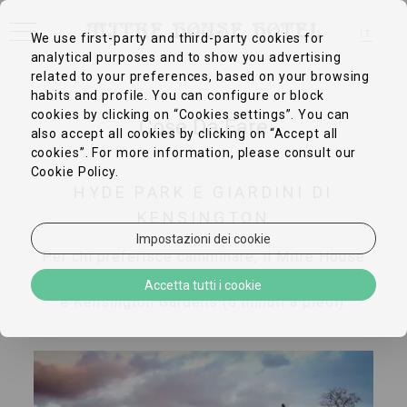
IT
We use first-party and third-party cookies for
analytical purposes and to show you advertising
EN
FR
related to your preferences, based on your browsing
DE
habits and profile. You can configure or block
ZH-CN
cookies by clicking on “Cookies settings”. You can
PT
Cose Da Fare
ES
also accept all cookies by clicking on “Accept all
cookies”. For more information, please consult our
Cookie Policy.
HYDE PARK E GIARDINI DI
KENSINGTON
Impostazioni dei cookie
Per chi preferisce camminare, il Mitre House
Hotel è uno degli hotel più vicini a Hyde Park
Accetta tutti i cookie
e Kensington Gardens (6 minuti a piedi).