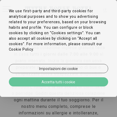
IT
We use first-party and third-party cookies for
analytical purposes and to show you advertising
EN
FR
related to your preferences, based on your browsing
DE
habits and profile. You can configure or block
ZH-CN
cookies by clicking on “Cookies settings”. You can
PT
Colazione
ES
also accept all cookies by clicking on “Accept all
cookies”. For more information, please consult our
Offriamo una colazione inglese gratuita fatta
Cookie Policy.
in casa
tutti i giorni dalle 7:00 alle 9:00
al
piano interrato. Inizia la giornata con uova
preparate al momento, all'occhio di bue o
Impostazioni dei cookie
strapazzate (uova strapazzate disponibili
fino alle 8:30), accompagnate da fagioli,
Accetta tutti i cookie
pomodori, funghi e la tua scelta di cornflakes
o porridge. Goditi questa deliziosa colazione
ogni mattina durante il tuo soggiorno. Per il
nostro menu completo, comprese le
informazioni su allergie e intolleranze,