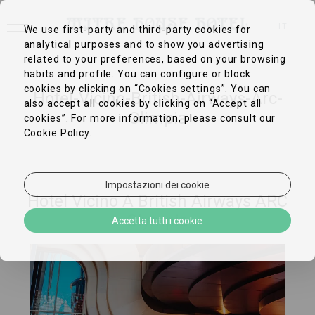
IT
We use first-party and third-party cookies for
analytical purposes and to show you advertising
EN
FR
related to your preferences, based on your browsing
DE
habits and profile. You can configure or block
ZH-CN
cookies by clicking on “Cookies settings”. You can
PT
Hotel-Vicino-British-Airways-Arc-
ES
also accept all cookies by clicking on “Accept all
Olimpia
cookies”. For more information, please consult our
Cookie Policy.
Impostazioni dei cookie
Hotel Vicino A British Airways ARC
Olympia
Accetta tutti i cookie