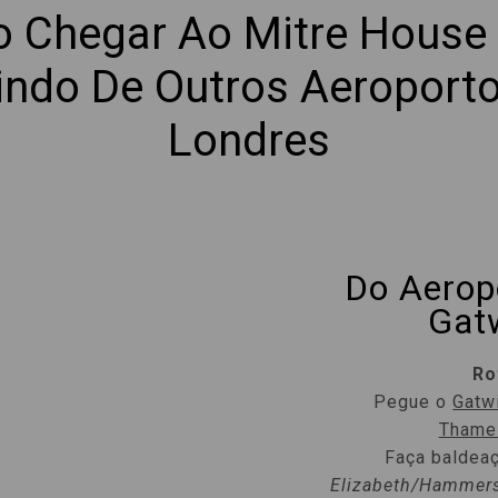
 Chegar Ao Mitre House 
indo De Outros Aeroport
Londres
Do Aerop
Gat
Ro
Pegue o
Gatw
Thame
Faça baldea
Elizabeth/Hammers