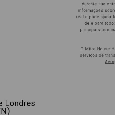
durante sua est
informações sobr
real e pode ajudá-l
de e para todo
principais termi
O Mitre House H
serviços de trans
Aero
e Londres
TN)