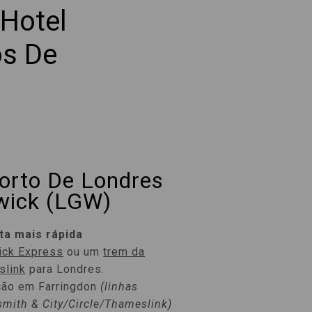
Hotel
os De
orto De Londres
wick (LGW)
ta mais rápida
ick Express
ou um
trem da
slink
para Londres.
ção em Farringdon
(linhas
mith & City/Circle/Thameslink)