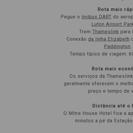
Rota mais ráp
Pegue o
ônibus DART
do aerop
Luton Airport Pa
Trem
Thameslink
para 
Conexão
da linha Elizabeth
o
Paddington
Tempo típico de viagem: 6
Rota mais econ
Os serviços da Thameslink
geralmente oferecem o melhor
preço e tempo de 
Distância até o 
O Mitre House Hotel fica a 
minutos a pé da Estação