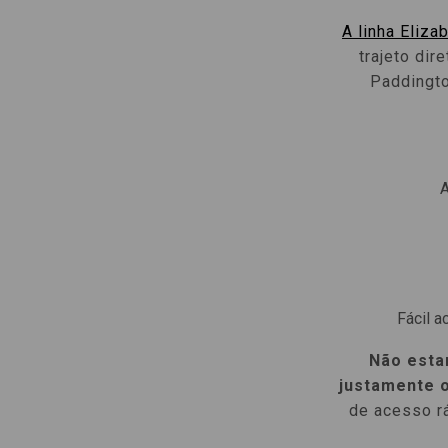
A linha Eliza
trajeto dir
Paddingto
A
Fácil a
Não esta
justamente o
de acesso rá