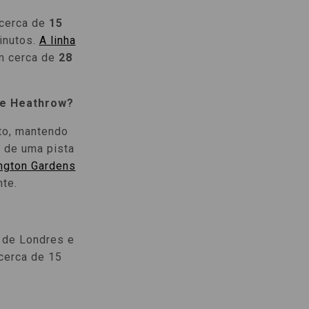
 cerca de
15
inutos.
A linha
m cerca de
28
de Heathrow?
to, mantendo
o de uma pista
ngton Gardens
nte.
o de Londres e
cerca de 15