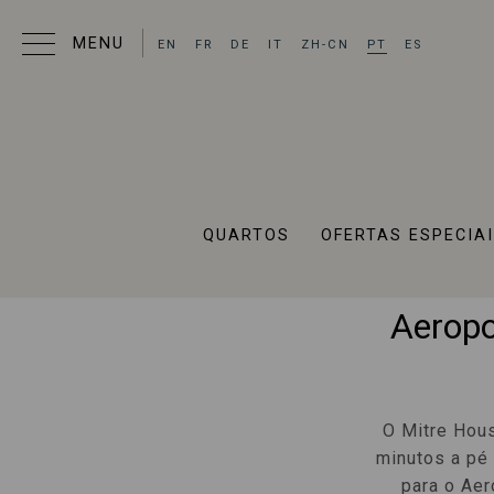
EN
FR
DE
IT
ZH-CN
PT
ES
Hoté
QUARTOS
OFERTAS ESPECIA
Pro
Aeropo
O Mitre Hous
minutos a pé
para o Ae