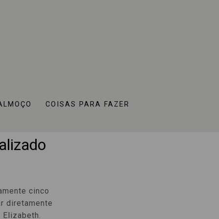
press
ALMOÇO
COISAS PARA FAZER
o Ao
alizado
damente cinco
r diretamente
 Elizabeth.