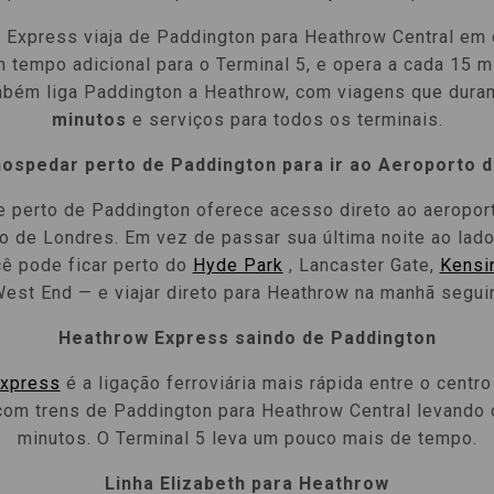
 Express viaja de Paddington para Heathrow Central em
 tempo adicional para o Terminal 5, e opera a cada 15 m
bém liga Paddington a Heathrow, com viagens que dura
minutos
e serviços para todos os terminais.
hospedar perto de Paddington para ir ao Aeroporto 
 perto de Paddington oferece acesso direto ao aeropor
o de Londres. Em vez de passar sua última noite ao lad
ê pode ficar perto do
Hyde Park
, Lancaster Gate,
Kensi
est End — e viajar direto para Heathrow na manhã segui
Heathrow Express saindo de Paddington
Express
é a ligação ferroviária mais rápida entre o centr
com trens de Paddington para Heathrow Central levando 
minutos. O Terminal 5 leva um pouco mais de tempo.
Linha Elizabeth para Heathrow