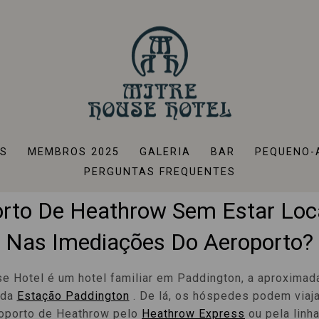
is Perto Do Heathrow Ex
Paddington
IS
MEMBROS 2025
GALERIA
BAR
PEQUENO-
cura Um Hotel Com Fácil Acess
PERGUNTAS FREQUENTES
rto De Heathrow Sem Estar Loc
Nas Imediações Do Aeroporto?
e Hotel é um hotel familiar em Paddington, a aproxima
 da
Estação Paddington
. De lá, os hóspedes podem viaja
roporto de Heathrow pelo
Heathrow Express
ou pela linha