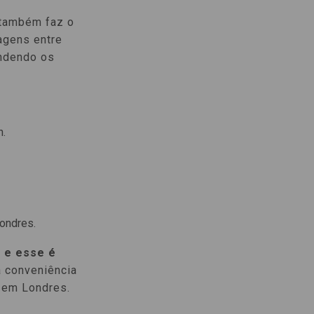
 também faz o
iagens entre
endendo os
n.
Londres.
 e esse é
 conveniência
l em Londres.