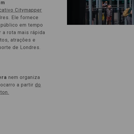
em
icativo Citymapper
res. Ele fornece
 público em tempo
r a rota mais rápida
tos, atrações e
porte de Londres.
era
nem organiza
ocarro a partir
do
ton.