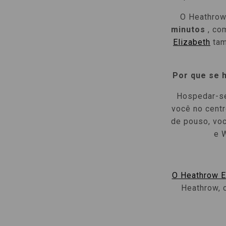
O Heathrow
minutos
, com
Elizabeth
tam
Por que se 
Hospedar-se
você no centr
de pouso, voc
e W
O Heathrow 
Heathrow, 