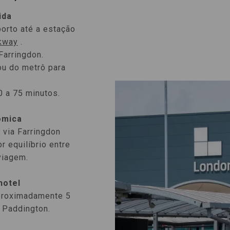
ida
orto até a estação
rkway
.
Farringdon.
u do metrô para
.
0 a 75 minutos.
ômica
 via Farringdon
 equilíbrio entre
viagem.
hotel
aproximadamente 5
 Paddington.