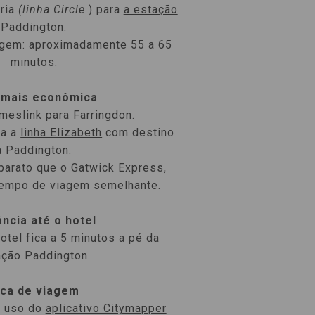
ria
(linha Circle
) para
a estação
Paddington.
agem: aproximadamente 55 a 65
minutos.
 mais econômica
meslink
para
Farringdon.
ra a
linha Elizabeth
com destino
a Paddington.
barato que o Gatwick Express,
empo de viagem semelhante.
ância até o hotel
tel fica a 5 minutos a pé da
ação Paddington.
ica de viagem
 uso do
aplicativo Citymapper