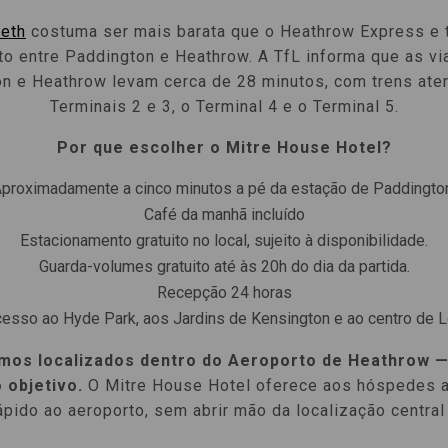
beth
costuma ser mais barata que o Heathrow Express e
eto entre Paddington e Heathrow. A TfL informa que as v
n e Heathrow levam cerca de 28 minutos, com trens at
Terminais 2 e 3, o Terminal 4 e o Terminal 5.
Por que escolher o Mitre House Hotel?
proximadamente a cinco minutos a pé da estação de Paddingto
Café da manhã incluído
Estacionamento gratuito no local, sujeito à disponibilidade.
Guarda-volumes gratuito até às 20h do dia da partida.
Recepção 24 horas
cesso ao Hyde Park, aos Jardins de Kensington e ao centro de 
mos localizados dentro do Aeroporto de Heathrow —
 objetivo.
O Mitre House Hotel oferece aos hóspedes a
pido ao aeroporto, sem abrir mão da localização centra