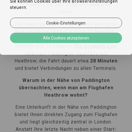
Sie können Cookies über Ihre Browsereinstellungen
Elizabeth Line zum Flughafen Heathrow
steuern.
fahren.
Cookie-Einstellungen
Der Heathrow Express fährt von Paddington
nach Heathrow Central in etwa
15 Minuten
,
Alle Cookies akzeptieren
mit zusätzlicher Fahrzeit für Terminal 5, und
verkehrt alle 15 Minuten.
Die Elizabeth Line
verbindet Paddington ebenfalls mit
Heathrow; die Fahrt dauert etwa
28 Minuten
und bietet Verbindungen zu allen Terminals.
Warum in der Nähe von Paddington
übernachten, wenn man am Flughafen
Heathrow wohnt?
Eine Unterkunft in der Nähe von Paddington
bietet Ihnen direkten Zugang zum Flughafen
und liegt gleichzeitig zentral in London.
Anstatt Ihre letzte Nacht neben einer Start-