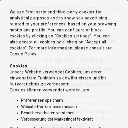
DE
We use first-party and third-party cookies for
analytical purposes and to show you advertising
EN
FR
related to your preferences, based on your browsing
IT
habits and profile. You can configure or block
ZH-CN
cookies by clicking on “Cookies settings”. You can
PT
Hotels In Der Nähe Des Heathrow
ES
also accept all cookies by clicking on “Accept all
Express Paddington
cookies”. For more information, please consult our
Cookie Policy.
Suchen Sie Ein Hotel Mit Guter
Cookies
Anbindung An Den Flughafen Heathrow,
Unsere Website verwendet Cookies, um deren
Ohne Dass Sie Außerhalb Des
einwandfreie Funktion zu gewährleisten und Ihr
Flughafengeländes Wohnen Möchten?
Nutzererlebnis zu verbessern.
Cookies können verwendet werden, um:
Das Mitre House Hotel ist ein
Präferenzen speichern
familiengeführtes Hotel in Paddington, etwa
Website-Performance messen
fünf Gehminuten vom
Bahnhof Paddington
Besucherverhalten verstehen
entfernt. Von dort aus können Gäste direkt
Verbesserung der Marketingeffektivität
mit
dem Heathrow Express
oder der