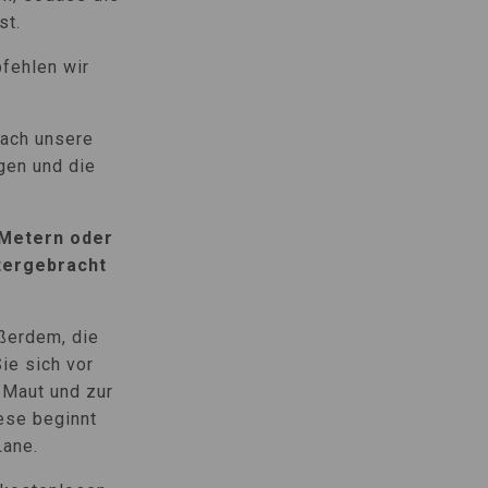
st.
pfehlen wir
fach unsere
gen und die
 Metern oder
tergebracht
ßerdem, die
ie sich vor
-Maut und zur
ese beginnt
Lane.