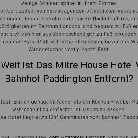
wenige Minuten später in ihrem Zimmer.
ofitiert zudem von hervorragenden öffentlichen Verkeh
z London. Busse verkehren die ganze Nacht hindurch, un
ürdigkeiten im Zentrum Londons sind bequem zu Fuß err
ässt sich von hier aus überraschend gut zu Fuß erkunden.
t man den Hyde Park wahrscheinlich schon, bevor das W
Wasserkocher richtig kocht. Fast.
 Weit Ist Das Mitre House Hotel
Bahnhof Paddington Entfernt?
 fast. Ehrlich gesagt einfacher als ein Kuchen – wobei 
wahrscheinlich einfacher ist als ihn zu backen.
se Hotel liegt etwa fünf Gehminuten vom Bahnhof Paddin
t der Elizabeth Line,
dem Heathrow Express
oder den Ba