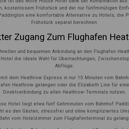
äste ist das Mitre House Hotel dank der Kombination aus
n, kostenlosem Frühstück und der nur fünfminütigen Ent
addington eine komfortable Alternative zu Hotels, die 
Frühstück separat berechnen.
kter Zugang Zum Flughafen Hea
hnellen und bequemen Anbindung an den Flughafen Heat
Hotel die ideale Wahl für Übernachtungen, Zwischensto
Abflüge.
 mit dem Heathrow Express in nur 15 Minuten vom Bahnh
afen Heathrow gelangen oder die Elizabeth Line für ei
Direktverbindung zu allen Heathrow-Terminals nutzen.
se Hotel liegt etwa fünf Gehminuten vom Bahnhof Paddi
ht es den Gästen, stressfrei und ohne kompliziertes Ums
Bahn vom Hotelzimmer zum Flughafenterminal zu gelang