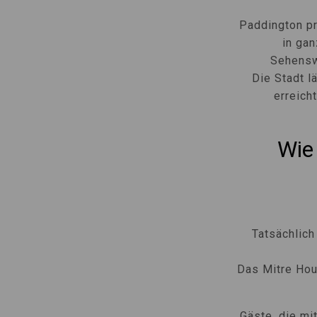
Paddington pr
in gan
Sehensw
Die Stadt l
erreich
Wie
Tatsächlich
Das Mitre Hou
Gäste, die mi