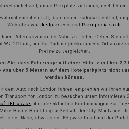
hrscheinlichkeit, einen Parkplatz zu finden, noch höher i
wahrscheinlichen Fall, dass unser Parkplatz voll ist, em
Websites wie
Justpark.com
und
Parkopedia.co.uk.
 Ihnen, Alternativen in der Nähe zu finden. Geben Sie ein
hl W2 1TU ein, um die Parkmöglichkeiten vor Ort anzuzei
Preise zu vergleichen.
ten Sie, dass Fahrzeuge mit einer Höhe von über 2,2
e von über 5 Metern auf dem Hotelparkplatz nicht un
werden können.
it dem Auto nach London fahren, empfehlen wir Ihnen au
n Transport for London zu besuchen unter:
Informieren S
auf TFL.gov.uk
über die aktuellen Bestimmungen zur City
Mitre House Hotel liegt außerhalb der City-Mautzone, di
ch in der Nähe, etwa an der Edgware Road und der Park 