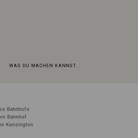
hofs
K
WAS DU MACHEN KANNST...
hofs
des Bahnhofs
vom Bahnhof
en Kensington