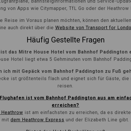
 Zugfahrpläne, Bahnsteiginformationen und Service-Upda
ung von Apps wie Citymapper, TfL Go oder der Heathrow
hre Reise im Voraus planen möchten, können den aktuellen
ine auch direkt über die
Website von Transport for Lond
Häufig Gestellte Fragen
 ist das Mitre House Hotel vom Bahnhof Paddington 
use Hotel liegt etwa 5 Gehminuten vom Bahnhof Padding
n ich mit Gepäck vom Bahnhof Paddington zu Fuß ge
ecke ist größtenteils flach und eignet sich für Gäste, die
reisen.
Flughafen ist vom Bahnhof Paddington aus am einfa
erreichen?
n Heathrow
ist am einfachsten zu erreichen, da es direkt
mit
dem Heathrow Express
und der Elizabeth Line gibt.