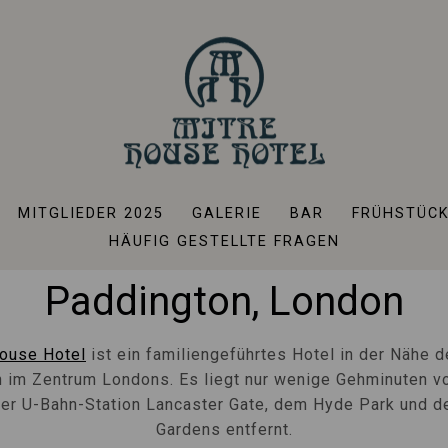
els In Der Nähe Des Bahn
Paddington
MITGLIEDER 2025
GALERIE
BAR
FRÜHSTÜC
els In Der Nähe Des Bahn
HÄUFIG GESTELLTE FRAGEN
Paddington, London
ouse Hotel
ist ein familiengeführtes Hotel in der Nähe 
 im Zentrum Londons. Es liegt nur wenige Gehminuten 
der U-Bahn-Station Lancaster Gate, dem Hyde Park und d
Gardens entfernt.