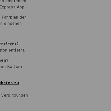
tes empfehlen
 Express App.
 Fahrplan der
on
einsehen.
entfernt?
ton entfernt.
hen?
 mit Koffern
chsten zu
e Verbindungen