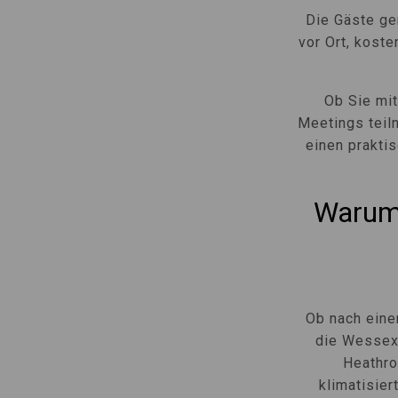
Die Gäste ge
vor Ort, kos
Ob Sie mi
Meetings teil
einen prakti
Warum 
Ob nach eine
die Wessex
Heathro
klimatisie