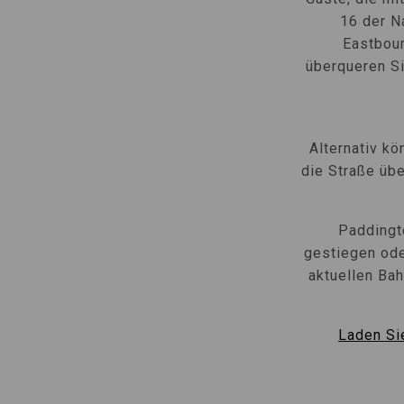
16 der N
Eastbour
überqueren Si
Alternativ kö
die Straße üb
Paddingt
gestiegen od
aktuellen Ba
Laden Si