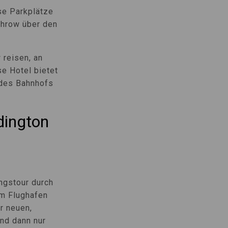
se Parkplätze
hrow über den
reisen, an
e Hotel bietet
 des Bahnhofs
dington
ngstour durch
m Flughafen
r neuen,
nd dann nur