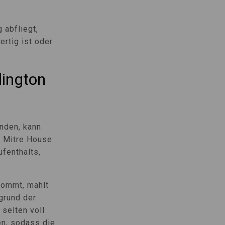
 abfliegt,
rtig ist oder
dington
inden, kann
s Mitre House
fenthalts,
kommt, mahlt
grund der
 selten voll
en, sodass die