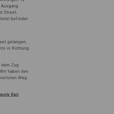
m Ausgang
d Street,
Hotel befindet
reet gelangen,
ts in Richtung
s dem Zug
Wir haben den
hnellsten Weg
work Rail