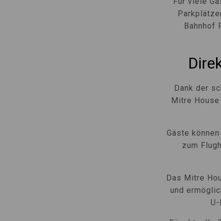
Für viele G
Parkplätze
Bahnhof P
Dire
Dank der sc
Mitre House 
Gäste können
zum Flugh
Das Mitre Hou
und ermöglic
U-