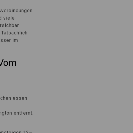
rsverbindungen
d viele
eichbar.
 Tatsächlich
asser im
 Vom
Kuchen essen
gton entfernt.
hnsteigen 12–